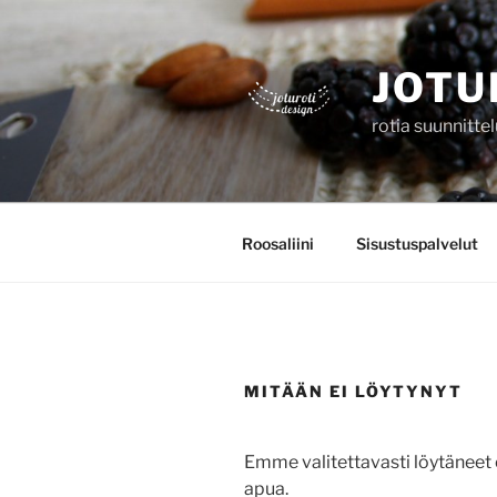
Siirry
sisältöön
JOTU
rotia suunnitte
Roosaliini
Sisustuspalvelut
MITÄÄN EI LÖYTYNYT
Emme valitettavasti löytäneet
apua.