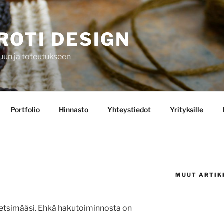
ROTI DESIGN
luun ja toteutukseen
Portfolio
Hinnasto
Yhteystiedot
Yrityksille
MUUT ARTIK
 etsimääsi. Ehkä hakutoiminnosta on